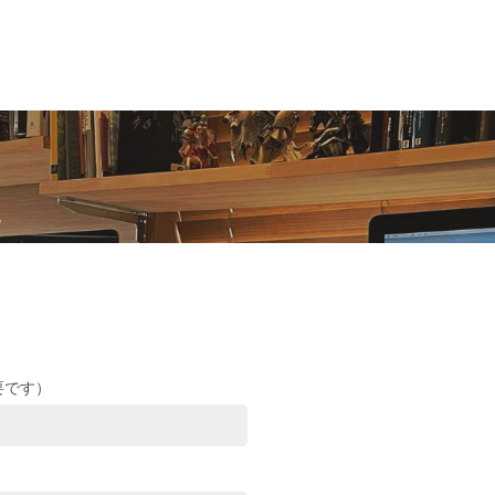
s
要です）